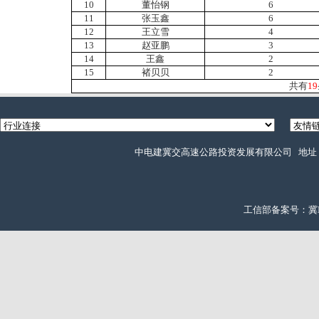
10
董怡钢
6
11
张玉鑫
6
12
王立雪
4
13
赵亚鹏
3
14
王鑫
2
15
褚贝贝
2
共有
19
中电建冀交高速公路投资发展有限公司 地址：石
工信部备案号：冀ICP