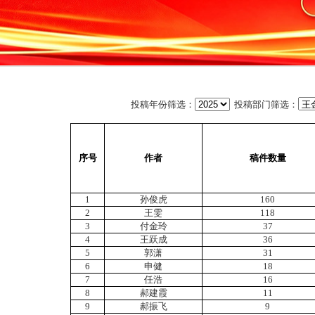
投稿年份筛选：
投稿部门筛选：
序号
作者
稿件数量
1
孙俊虎
160
2
王雯
118
3
付金玲
37
4
王跃成
36
5
郭潇
31
6
申健
18
7
任浩
16
8
郝建霞
11
9
郝振飞
9