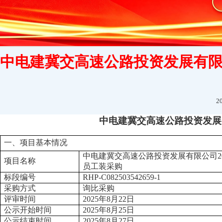
中电建冀交高速公路投资发展有限
2
中电建冀交高速公路投资发展
一、项目基本情况
中电建冀交高速公路投资发展有限公司
项目名称
员工装采购
标段编号
RHP-C082503542659-1
采购方式
询比采购
评审时间
202
5
年
8
月
22
日
公示开始时间
202
5
年
8
月
25
日
公示结束时间
202
5
年
8
月
27
日