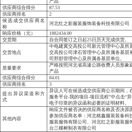
产品
供应商综合得分
87.53
供应商排名
2
候选成交供应商名
河北红之影服装服饰装备科技有限公司
称
响应价格
（
元
）
1882434.00
交货期
自合同签订之日起
25日历天完成供货。
中电建冀交高投公司新元管理中心及所
交货地点
交高投公司津石管理中心及所属各基层
司邢邯管理中心及所属各基层单位。
严格按照河北省高速公路收费人员形象
质量要求
产品
供应商综合得分
84.01
供应商排名
3
异议人可在候选成交供应商公示期间，
提出异议渠道和方
服务平台-我的项目-项目流程”中点击“
式
电子印章的异议函和必要的证明材料。
响应文件被否决的供应商名称及否决原
参加供应商名单：河北格鑫服装装备科
其他内容
服装服饰有限公司、河北红之影服装服
台三棵树制衣有限公司