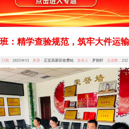
班：精学查验规范，筑牢大件运
日期：
2025/9/15
来源：
正定高新区收费站
发表人：
罗朝轩
点击数：
232